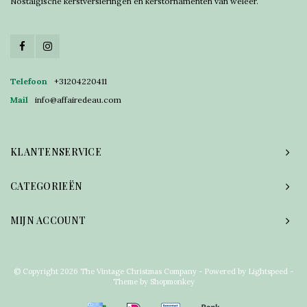
Nostalgische kerstversieringen en kerstornamenten van weleer.
Telefoon
+31204220411
Mail
info@affairedeau.com
KLANTENSERVICE
CATEGORIEËN
MIJN ACCOUNT
© Copyright 2026 The Vintage Christmas Company - Powered by
Lightspeed
-
Theme by
Shopmonkey