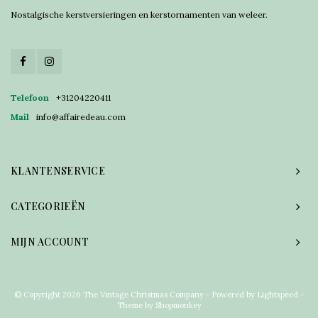
Nostalgische kerstversieringen en kerstornamenten van weleer.
Telefoon
+31204220411
Mail
info@affairedeau.com
KLANTENSERVICE
CATEGORIEËN
MIJN ACCOUNT
© Copyright 2026 The Vintage Christmas Company - Powered by
Lightspeed
-
Theme by
Shopmonkey