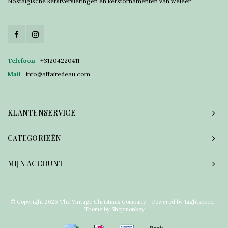
Nostalgische kerstversieringen en kerstornamenten van weleer.
Telefoon
+31204220411
Mail
info@affairedeau.com
KLANTENSERVICE
CATEGORIEËN
MIJN ACCOUNT
© Copyright 2026 The Vintage Christmas Company - Powered by
Lightspeed
-
Theme by
Shopmonkey