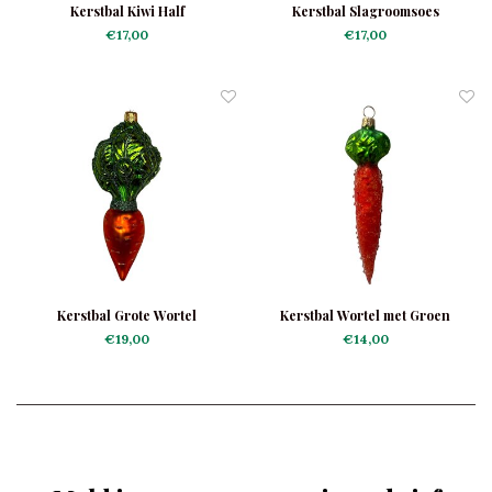
Kerstbal Kiwi Half
Kerstbal Slagroomsoes
€17,00
€17,00
Kerstbal Grote Wortel
Kerstbal Wortel met Groen
Frosted
€19,00
€14,00