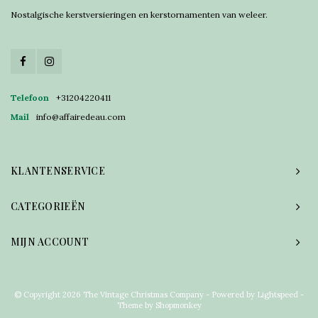
Nostalgische kerstversieringen en kerstornamenten van weleer.
Telefoon
+31204220411
Mail
info@affairedeau.com
KLANTENSERVICE
CATEGORIEËN
MIJN ACCOUNT
© Copyright 2026 The Vintage Christmas Company - Powered by
Lightspeed
-
Theme by
Shopmonkey