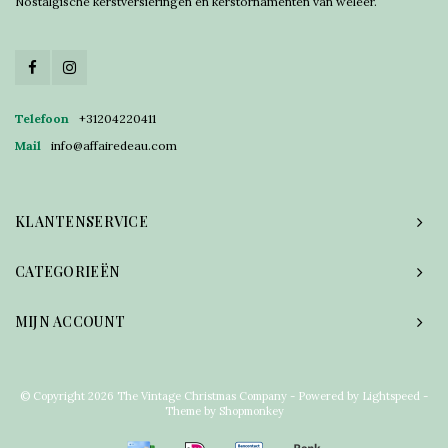
Nostalgische kerstversieringen en kerstornamenten van weleer.
Telefoon
+31204220411
Mail
info@affairedeau.com
KLANTENSERVICE
CATEGORIEËN
MIJN ACCOUNT
© Copyright 2026 The Vintage Christmas Company - Powered by
Lightspeed
-
Theme by
Shopmonkey