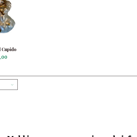
l Cupido
,00