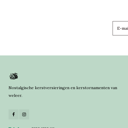
Nostalgische kerstversieringen en kerstornamenten van
weleer.