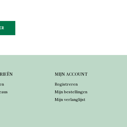
ER
RIEËN
MIJN ACCOUNT
en
Registreren
eaus
Mijn bestellingen
Mijn verlanglijst