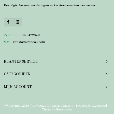
Nostalgische kerstversieringen en kerstornamenten van weleer.
Telefoon
+31204220411
Mail
info@affairedeau.com
KLANTENSERVICE
CATEGORIEËN
MIJN ACCOUNT
© Copyright 2026 The Vintage Christmas Company - Powered by
Lightspeed
-
Theme by
Shopmonkey