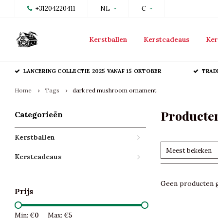
+31204220411
NL
€
Kerstballen
Kerstcadeaus
Ker
LANCERING COLLECTIE 2025 VANAF 15 OKTOBER
TRAD
Home
Tags
dark red mushroom ornament
Producte
Categorieën
Kerstballen
Meest bekeken
Kerstcadeaus
Geen producten g
Prijs
Min: €
0
Max: €
5