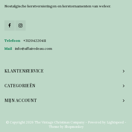
Nostalgische kerstversieringen en kerstornamenten van weleer.
Telefoon
+31204220411
Mail
info@affairedeau.com
KLANTENSERVICE
CATEGORIEËN
MIJN ACCOUNT
© Copyright 2026 The Vintage Christmas Company - Powered by
Lightspeed
-
Theme by
Shopmonkey