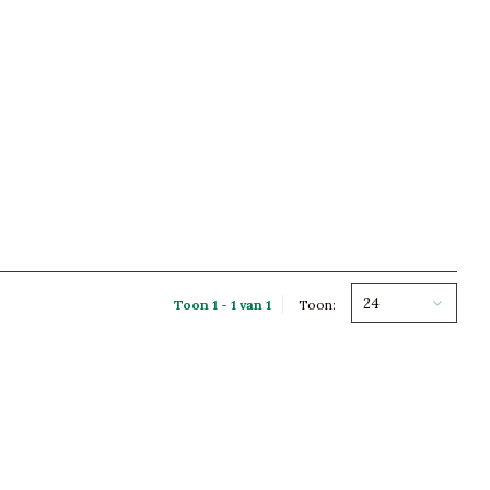
24
Toon 1 - 1 van 1
Toon: