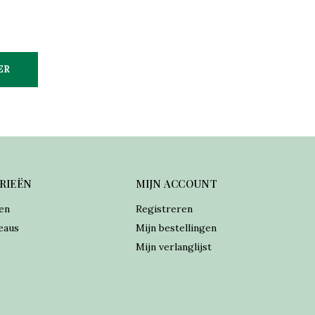
ER
RIEËN
MIJN ACCOUNT
en
Registreren
eaus
Mijn bestellingen
Mijn verlanglijst