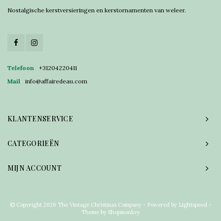
Nostalgische kerstversieringen en kerstornamenten van weleer.
Telefoon
+31204220411
Mail
info@affairedeau.com
KLANTENSERVICE
CATEGORIEËN
MIJN ACCOUNT
© Copyright 2026 The Vintage Christmas Company - Powered by
Lightspeed
-
Theme by
Shopmonkey