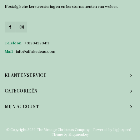
Nostalgische kerstversieringen en kerstornamenten van weleer.
Telefoon
+31204220411
Mail
info@affairedeau.com
KLANTENSERVICE
CATEGORIEËN
MIJN ACCOUNT
© Copyright 2026 The Vintage Christmas Company - Powered by
Lightspeed
-
Theme by
Shopmonkey