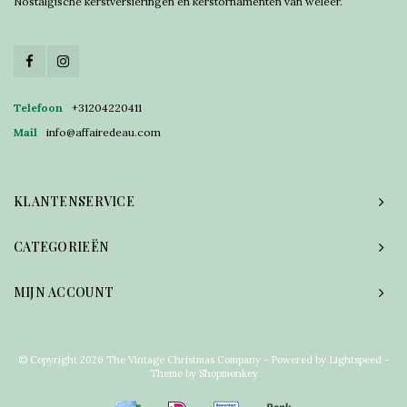
Nostalgische kerstversieringen en kerstornamenten van weleer.
Telefoon
+31204220411
Mail
info@affairedeau.com
KLANTENSERVICE
CATEGORIEËN
MIJN ACCOUNT
© Copyright 2026 The Vintage Christmas Company - Powered by
Lightspeed
-
Theme by
Shopmonkey