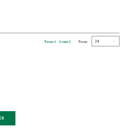
24
Toon 1 - 5 van 5
Toon:
ER