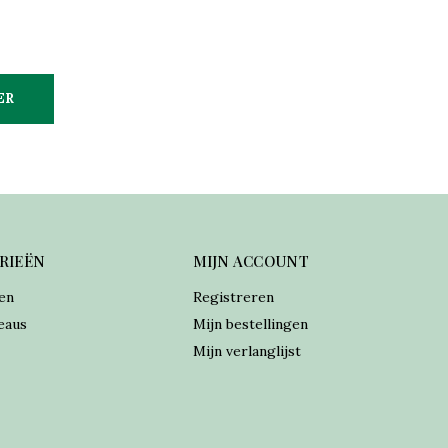
ER
RIEËN
MIJN ACCOUNT
en
Registreren
eaus
Mijn bestellingen
Mijn verlanglijst