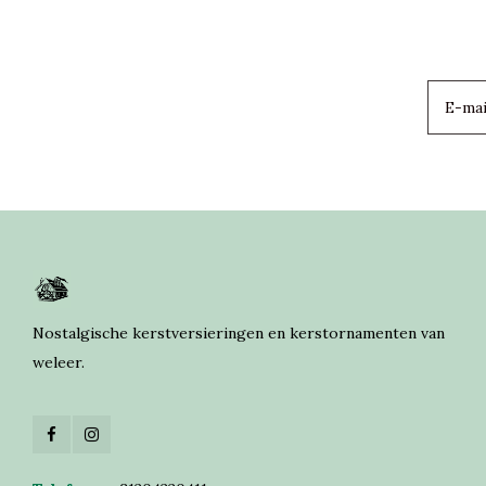
Nostalgische kerstversieringen en kerstornamenten van
weleer.