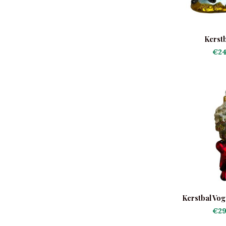
Kerstb
€24
Kerstbal Vog
Denne
€29