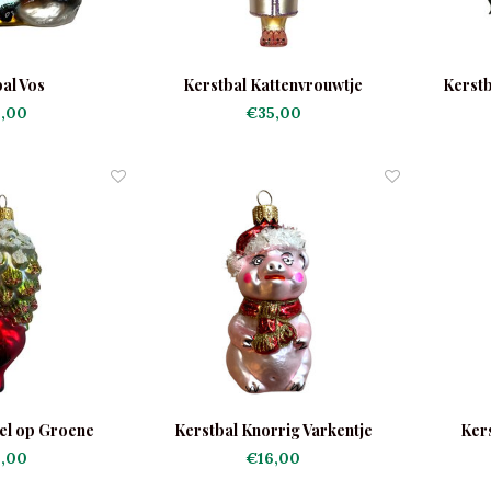
al Vos
Kerstbal Kattenvrouwtje
Kerstb
,00
€35,00
el op Groene
Kerstbal Knorrig Varkentje
Kers
nappel
,00
€16,00