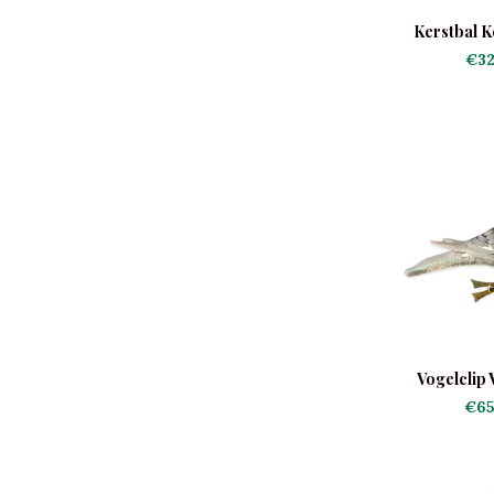
Kerstbal Ko
€32
Vogelclip 
€65