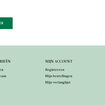
ER
RIEËN
MIJN ACCOUNT
en
Registreren
eaus
Mijn bestellingen
Mijn verlanglijst