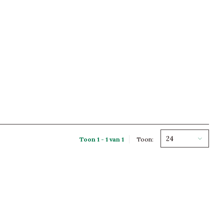
24
Toon 1 - 1 van 1
Toon: