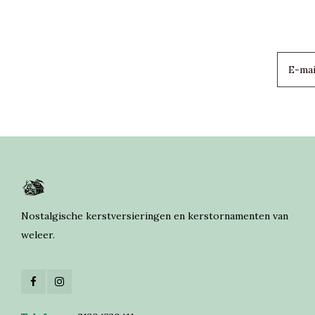
Nostalgische kerstversieringen en kerstornamenten van
weleer.