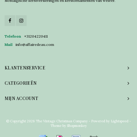
Nostalgische kerstversieringen en kerstornamenten van weleer.
Telefoon
+31204220411
Mail
info@affairedeau.com
KLANTENSERVICE
CATEGORIEËN
MIJN ACCOUNT
© Copyright 2026 The Vintage Christmas Company - Powered by
Lightspeed
-
Theme by
Shopmonkey