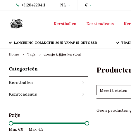
+31204220411
NL
€
Kerstballen
Kerstcadeaus
Ker
LANCERING COLLECTIE 2025 VANAF 15 OKTOBER
TRAD
Home
Tags
doosje krijtjes kerstbal
Producten
Categorieën
Kerstballen
Meest bekeken
Kerstcadeaus
Geen producten g
Prijs
Min: €
0
Max: €
5