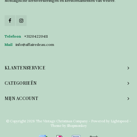
Nostalgische kerstversieringen en kerstornamenten van weleer.
Telefoon
+31204220411
Mail
info@affairedeau.com
KLANTENSERVICE
CATEGORIEËN
MIJN ACCOUNT
© Copyright 2026 The Vintage Christmas Company - Powered by
Lightspeed
-
Theme by
Shopmonkey