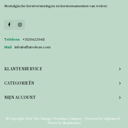
Nostalgische kerstversieringen en kerstornamenten van weleer.
Telefoon
+31204220411
Mail
info@affairedeau.com
KLANTENSERVICE
CATEGORIEËN
MIJN ACCOUNT
© Copyright 2026 The Vintage Christmas Company - Powered by
Lightspeed
-
Theme by
Shopmonkey