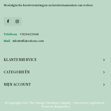
Nostalgische kerstversieringen en kerstornamenten van weleer.
Telefoon
+31204220411
Mail
info@affairedeau.com
KLANTENSERVICE
CATEGORIEËN
MIJN ACCOUNT
© Copyright 2026 The Vintage Christmas Company - Powered by
Lightspeed
-
Theme by
Shopmonkey