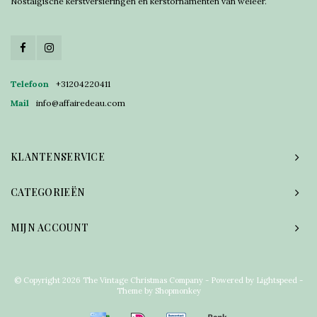
Nostalgische kerstversieringen en kerstornamenten van weleer.
Telefoon
+31204220411
Mail
info@affairedeau.com
KLANTENSERVICE
CATEGORIEËN
MIJN ACCOUNT
© Copyright 2026 The Vintage Christmas Company - Powered by
Lightspeed
-
Theme by
Shopmonkey