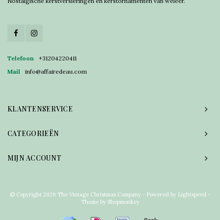
Nostalgische kerstversieringen en kerstornamenten van weleer.
Telefoon
+31204220411
Mail
info@affairedeau.com
KLANTENSERVICE
CATEGORIEËN
MIJN ACCOUNT
© Copyright 2026 The Vintage Christmas Company - Powered by
Lightspeed
-
Theme by
Shopmonkey