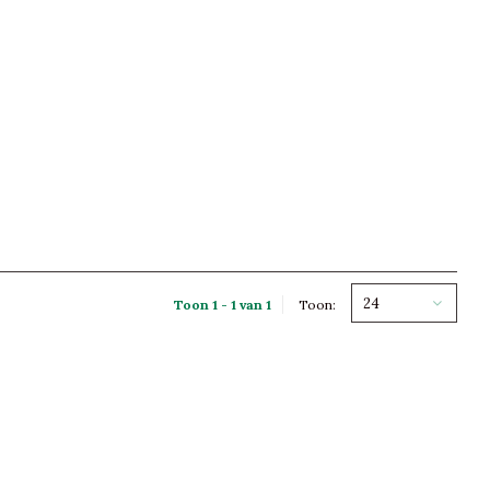
24
Toon 1 - 1 van 1
Toon: