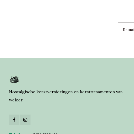
Nostalgische kerstversieringen en kerstornamenten van
weleer.