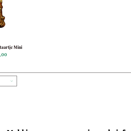
taartje Mini
,00