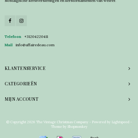
Nostalgische kerstversieringen en kerstornamenten van weleer.
Telefoon
+31204220411
Mail
info@affairedeau.com
KLANTENSERVICE
CATEGORIEËN
MIJN ACCOUNT
© Copyright 2026 The Vintage Christmas Company - Powered by
Lightspeed
-
Theme by
Shopmonkey