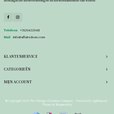
Nostalgische kerstversieringen en kerstornamenten van weleer.
Telefoon
+31204220411
Mail
info@affairedeau.com
KLANTENSERVICE
CATEGORIEËN
MIJN ACCOUNT
© Copyright 2026 The Vintage Christmas Company - Powered by
Lightspeed
-
Theme by
Shopmonkey