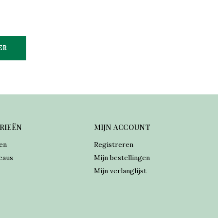
ER
RIEËN
MIJN ACCOUNT
en
Registreren
eaus
Mijn bestellingen
Mijn verlanglijst