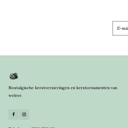
Nostalgische kerstversieringen en kerstornamenten van
weleer.