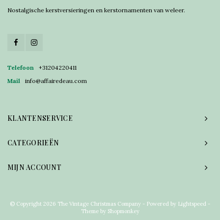
Nostalgische kerstversieringen en kerstornamenten van weleer.
Telefoon
+31204220411
Mail
info@affairedeau.com
KLANTENSERVICE
CATEGORIEËN
MIJN ACCOUNT
© Copyright 2026 The Vintage Christmas Company - Powered by
Lightspeed
-
Theme by
Shopmonkey