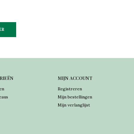
ER
RIEËN
MIJN ACCOUNT
en
Registreren
eaus
Mijn bestellingen
Mijn verlanglijst