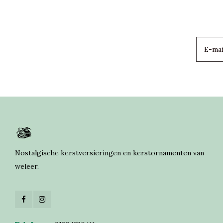
Nostalgische kerstversieringen en kerstornamenten van
weleer.