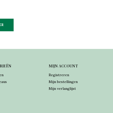
ER
RIEËN
MIJN ACCOUNT
en
Registreren
eaus
Mijn bestellingen
Mijn verlanglijst