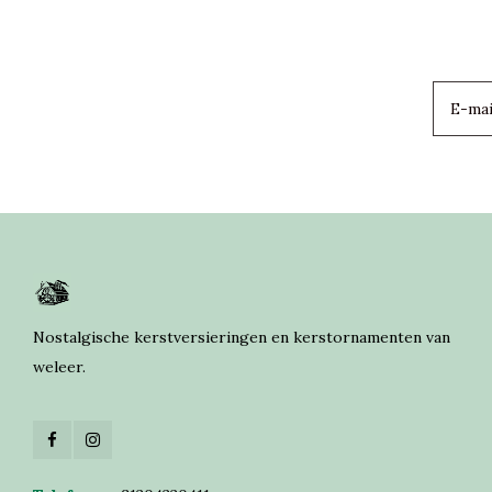
Nostalgische kerstversieringen en kerstornamenten van
weleer.