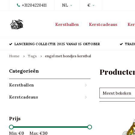
+31204220411
NL
€
Kerstballen
Kerstcadeaus
Ker
LANCERING COLLECTIE 2025 VANAF 15 OKTOBER
TRAD
Home
Tags
engel met hondjes kerstbal
Producten
Categorieën
Kerstballen
Meest bekeken
Kerstcadeaus
Prijs
Min: €
0
Max: €
30