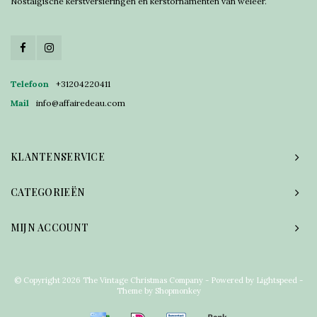
Nostalgische kerstversieringen en kerstornamenten van weleer.
Telefoon
+31204220411
Mail
info@affairedeau.com
KLANTENSERVICE
CATEGORIEËN
MIJN ACCOUNT
© Copyright 2026 The Vintage Christmas Company - Powered by
Lightspeed
-
Theme by
Shopmonkey