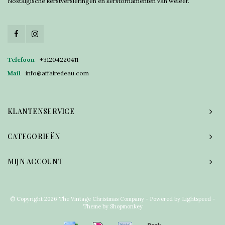
Nostalgische kerstversieringen en kerstornamenten van weleer.
Telefoon
+31204220411
Mail
info@affairedeau.com
KLANTENSERVICE
CATEGORIEËN
MIJN ACCOUNT
© Copyright 2026 The Vintage Christmas Company - Powered by
Lightspeed
-
Theme by
Shopmonkey