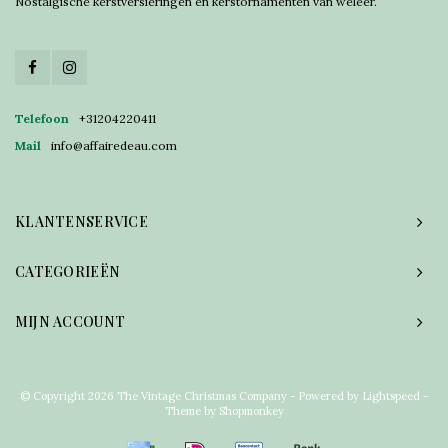
Nostalgische kerstversieringen en kerstornamenten van weleer.
Telefoon
+31204220411
Mail
info@affairedeau.com
KLANTENSERVICE
CATEGORIEËN
MIJN ACCOUNT
© Copyright 2026 The Vintage Christmas Company - Powered by
Lightspeed
-
Theme by
Shopmonkey