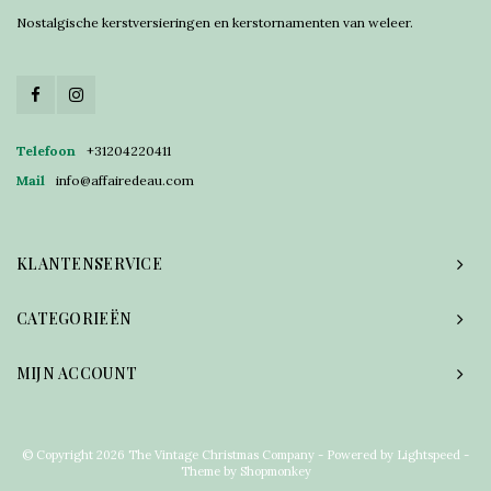
Nostalgische kerstversieringen en kerstornamenten van weleer.
Telefoon
+31204220411
Mail
info@affairedeau.com
KLANTENSERVICE
CATEGORIEËN
MIJN ACCOUNT
© Copyright 2026 The Vintage Christmas Company - Powered by
Lightspeed
-
Theme by
Shopmonkey