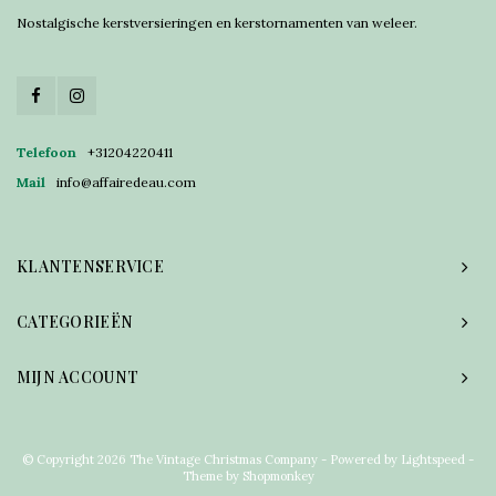
Nostalgische kerstversieringen en kerstornamenten van weleer.
Telefoon
+31204220411
Mail
info@affairedeau.com
KLANTENSERVICE
CATEGORIEËN
MIJN ACCOUNT
© Copyright 2026 The Vintage Christmas Company - Powered by
Lightspeed
-
Theme by
Shopmonkey