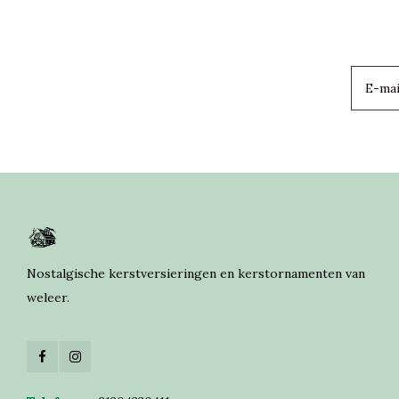
Nostalgische kerstversieringen en kerstornamenten van
weleer.