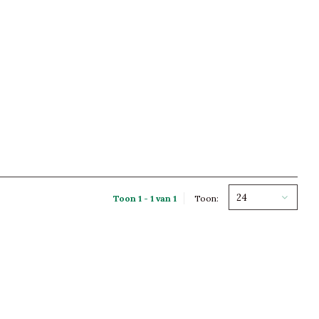
24
Toon 1 - 1 van 1
Toon: