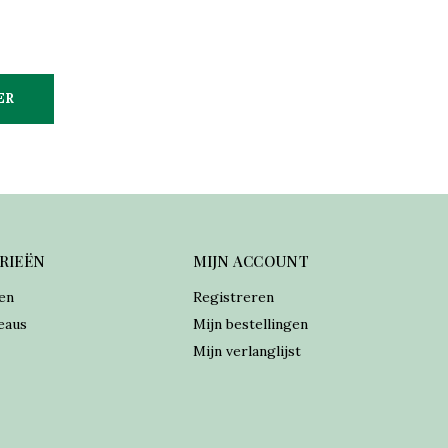
ER
RIEËN
MIJN ACCOUNT
en
Registreren
eaus
Mijn bestellingen
Mijn verlanglijst