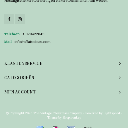
Nostalgische kerstversieringen en kerstornamenten van weleer.
Telefoon
+31204220411
Mail
info@affairedeau.com
KLANTENSERVICE
CATEGORIEËN
MIJN ACCOUNT
© Copyright 2026 The Vintage Christmas Company - Powered by
Lightspeed
-
Theme by
Shopmonkey