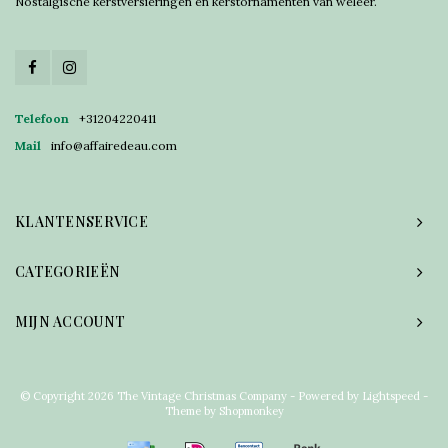
Nostalgische kerstversieringen en kerstornamenten van weleer.
Telefoon
+31204220411
Mail
info@affairedeau.com
KLANTENSERVICE
CATEGORIEËN
MIJN ACCOUNT
© Copyright 2026 The Vintage Christmas Company - Powered by
Lightspeed
-
Theme by
Shopmonkey