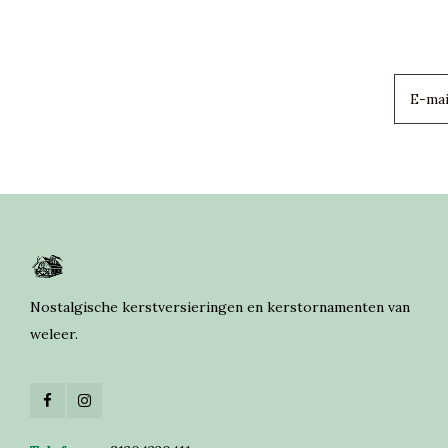
Nostalgische kerstversieringen en kerstornamenten van
weleer.