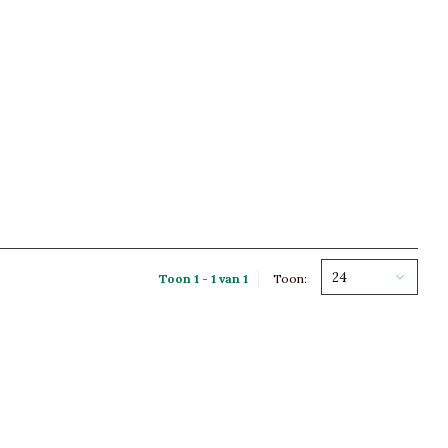
24
Toon 1 - 1 van 1
Toon: