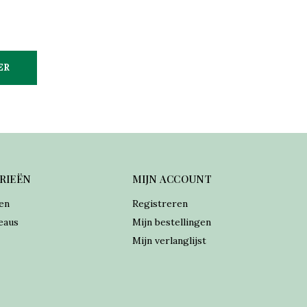
ER
RIEËN
MIJN ACCOUNT
en
Registreren
eaus
Mijn bestellingen
Mijn verlanglijst