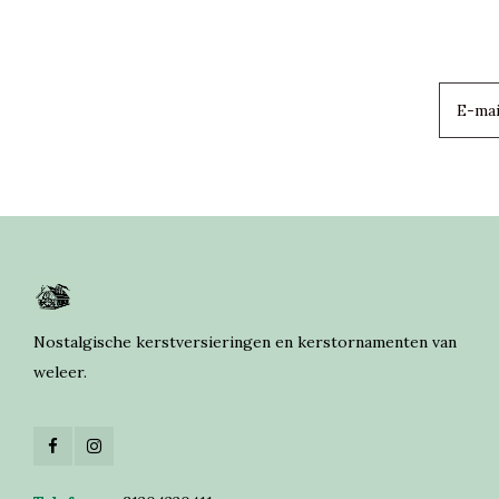
Nostalgische kerstversieringen en kerstornamenten van
weleer.