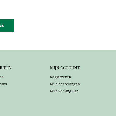
ER
RIEËN
MIJN ACCOUNT
en
Registreren
eaus
Mijn bestellingen
Mijn verlanglijst