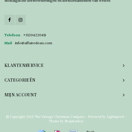
Nostalgische kerstversieringen en kerstornamenten van weleer.
Telefoon
+31204220411
Mail
info@affairedeau.com
KLANTENSERVICE
CATEGORIEËN
MIJN ACCOUNT
© Copyright 2026 The Vintage Christmas Company - Powered by
Lightspeed
-
Theme by
Shopmonkey