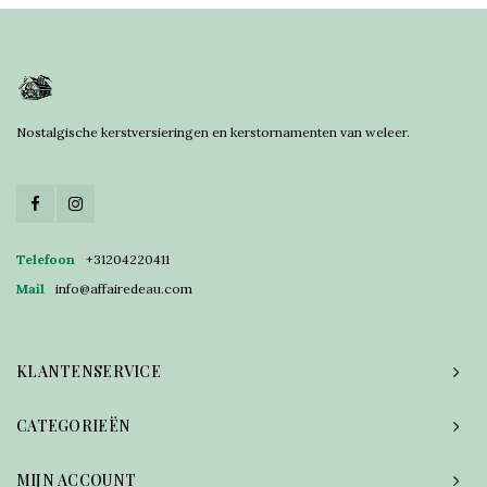
Nostalgische kerstversieringen en kerstornamenten van weleer.
Telefoon
+31204220411
Mail
info@affairedeau.com
KLANTENSERVICE
CATEGORIEËN
MIJN ACCOUNT