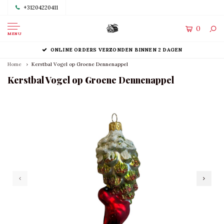
+31204220411
0
MENU
ONLINE ORDERS VERZONDEN BINNEN 2 DAGEN
Home
Kerstbal Vogel op Groene Dennenappel
Kerstbal Vogel op Groene Dennenappel