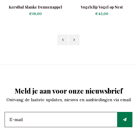
Kerstbal Slanke Dennenappel
Vogelclip Vogel op Nest
Groen
€19,00
€42,00
Meld je aan voor onze nieuwsbrief
Ontvang de laatste updates, nieuws en aanbiedingen via email