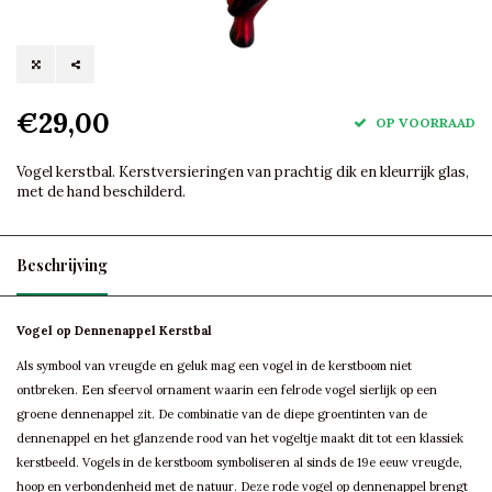
€29,00
OP VOORRAAD
Vogel kerstbal. Kerstversieringen van prachtig dik en kleurrijk glas,
met de hand beschilderd.
Beschrijving
Vogel op Dennenappel Kerstbal
Als symbool van vreugde en geluk mag een vogel in de kerstboom niet
ontbreken. Een sfeervol ornament waarin een felrode vogel sierlijk op een
groene dennenappel zit. De combinatie van de diepe groentinten van de
dennenappel en het glanzende rood van het vogeltje maakt dit tot een klassiek
kerstbeeld. Vogels in de kerstboom symboliseren al sinds de 19e eeuw vreugde,
hoop en verbondenheid met de natuur. Deze rode vogel op dennenappel brengt