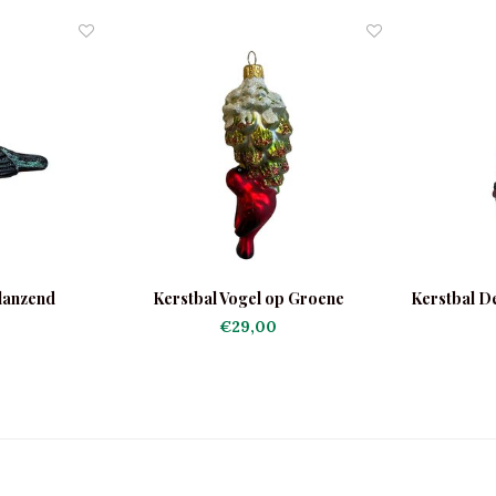
lanzend
Kerstbal Vogel op Groene
Kerstbal D
Dennenappel
€29,00