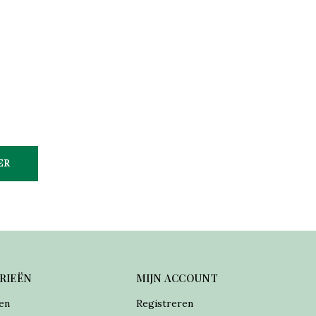
ER
RIEËN
MIJN ACCOUNT
en
Registreren