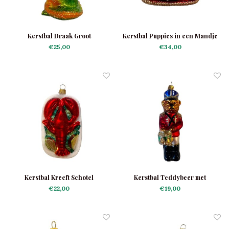
Kerstbal Draak Groot
Kerstbal Puppies in een Mandje
€25,00
€34,00
Kerstbal Kreeft Schotel
Kerstbal Teddybeer met
Trommeltje
€22,00
€19,00