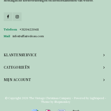
Nostalgische kerstversieringen en kerstornamenten van weleer.
Telefoon
+31204220411
Mail
info@affairedeau.com
KLANTENSERVICE
CATEGORIEËN
MIJN ACCOUNT
© Copyright 2026 The Vintage Christmas Company - Powered by
Lightspeed
-
Theme by
Shopmonkey