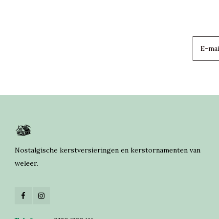
Nostalgische kerstversieringen en kerstornamenten van
weleer.