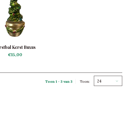
rstbal Kerst Buxus
€15,00
24
Toon 1 - 3 van 3
Toon: