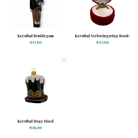
Kerstbal Bruidegom
Kerstbal Verlovingsring Rood-
Groen
€17,00
€37,00
Kerstbal Hoge Hoed
€16,00