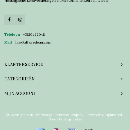
Nostalgische kerstversieringen en kerstornamenten van weleer.
Telefoon
+31204220411
Mail
info@affairedeau.com
KLANTENSERVICE
CATEGORIEËN
MIJN ACCOUNT
© Copyright 2026 The Vintage Christmas Company - Powered by
Lightspeed
-
Theme by
Shopmonkey